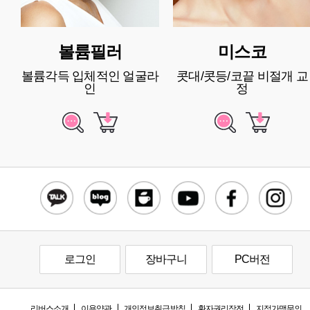
볼륨필러
미스코
볼륨각득 입체적인 얼굴라
콧대/콧등/코끝 비절개 교
인
정
로그인
장바구니
PC버전
리버스소개
이용약관
개인정보취급방침
환자권리장전
지점가맹문의