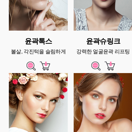
윤곽톡스
윤곽슈링크
볼살, 각진턱을 슬림하게
강력한 얼굴윤곽 리프팅