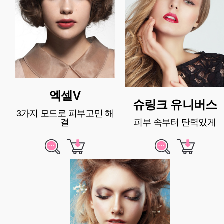
엑셀V
슈링크 유니버스
3가지 모드로 피부고민 해
결
피부 속부터 탄력있게