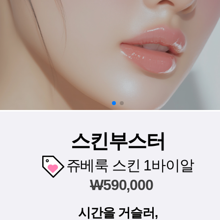
스킨부스터
쥬베룩 스킨 1바이알
W
590,000
시간을 거슬러,