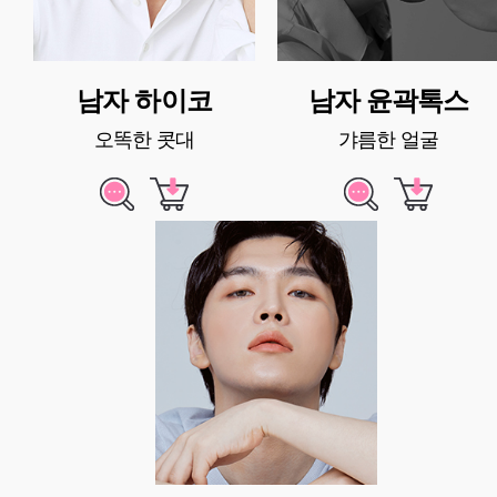
남자 하이코
남자 윤곽톡스
오똑한 콧대
갸름한 얼굴