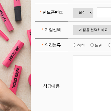
핸드폰번호
*
지점선택
*
의견분류
*
칭찬
불만
상담내용