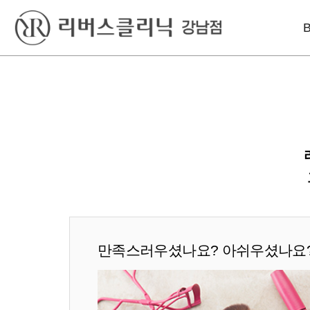
베스트
레이저
리프팅
윤곽톡스
아꼴레이드
울쎄라피 프라임
바디슬림톡스
엑셀V플러스
인모드리프팅
색소킬레이저
인라이튼
슈링크 유니버스
엔디메드
볼뉴머
포텐자
텐트리플
프라임레이즈
만족스러우셨나요? 아쉬우셨나요
올리지오
덴서티 하이
써마지 FLX