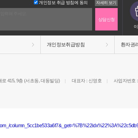
개인정보 취급 방침에 동의
이
개인정보취급방침
환자권
 415, 9층 (서초동, 대동빌딩)
대표자 : 신영호
사업자번호 : 3
|
|
lBottom_/column_5cc1be533a6f7&_get=%7B%22idx%22%3A%22c5