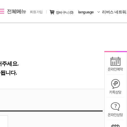
전체메뉴
language
리버스 네트워
로그인
회원가입
장바구니
(0)
레이저 제모
리버스 소개
커뮤니티
크
여자 레이저 제모
지점소개
시술후기
남자 레이저 제모
리버스 소개
전후사진
어주세요.
지점 가맹문의
미디어IN
됩니다.
공지사항
칭찬/불만