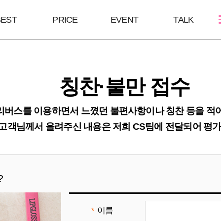
BEST
PRICE
EVENT
TALK
스킨케어
쁘띠성형
바디/체형
칭찬·불만 접수
여드름케어
보톡스/땀주사
울핏:바디슈링
필링Mall
윤곽주사/윤곽톡스
HPL
리버스를 이용하면서 느꼈던 불편사항이나 칭찬 등을 적
스킨부스터
브이올렛
바디슬림톡스
고객님께서 올려주신 내용은 저희 CS팀에 전달되어 평가
하이코/미스코
바디슬림주사
필러
?
이름
*