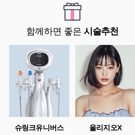
함께하면 좋은
시술추천
슈링크유니버스
올리지오X