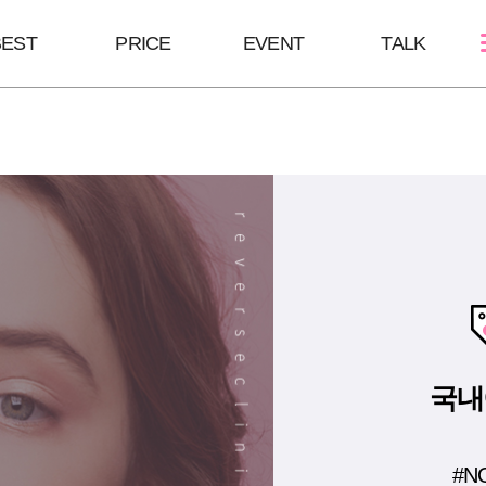
BEST
PRICE
EVENT
TALK
스킨케어
쁘띠성형
바디/체형
여드름케어
보톡스/땀주사
울핏:바디슈링
필링Mall
윤곽주사/윤곽톡스
HPL
스킨부스터
브이올렛
바디슬림톡스
하이코/미스코
바디슬림주사
필러
국내
#