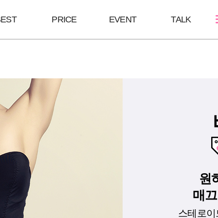
BEST
PRICE
EVENT
TALK
스킨케어
쁘띠성형
바디/체형
여드름케어
보톡스/땀주사
울핏:바디슈링
필링Mall
윤곽주사/윤곽톡스
HPL
스킨부스터
브이올렛
바디슬림톡스
하이코/미스코
바디슬림주사
필러
원
매끄
스테로이드