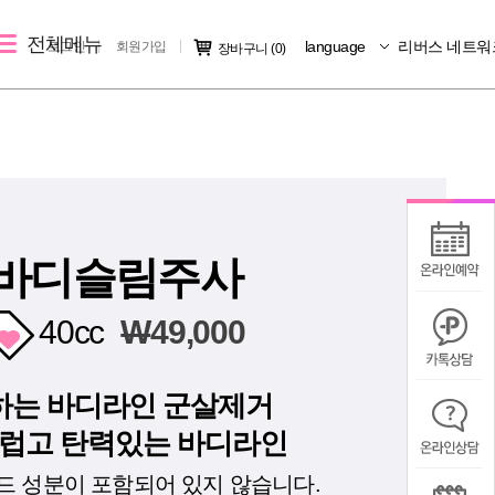
전체메뉴
language
리버스 네트워
로그인
회원가입
장바구니
(0)
레이저 제모
리버스 소개
커뮤니티
크
여자 레이저 제모
지점소개
시술후기
남자 레이저 제모
리버스 소개
전후사진
지점 가맹문의
미디어IN
바디슬림주사
공지사항
40cc
W
49,000
칭찬/불만
하는 바디라인 군살제거
럽고 탄력있는 바디라인
 성분이 포함되어 있지 않습니다.