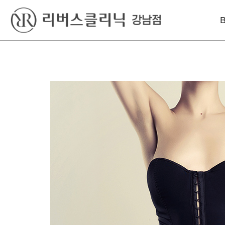
베스트
레이저
리프팅
윤곽톡스
아꼴레이드
울쎄라피 프라임
바디슬림톡스
엑셀V플러스
인모드리프팅
색소킬레이저
인라이튼
슈링크 유니버스
엔디메드
볼뉴머
포텐자
텐트리플
프라임레이즈
올리지오
덴서티 하이
써마지 FLX