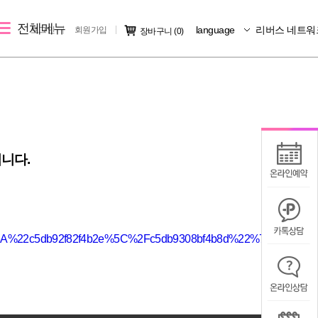
전체메뉴
language
리버스 네트워
로그인
회원가입
장바구니
(0)
레이저 제모
리버스 소개
커뮤니티
크
여자 레이저 제모
지점소개
시술후기
남자 레이저 제모
리버스 소개
전후사진
니다.
지점 가맹문의
미디어IN
공지사항
칭찬/불만
22%3A%22c5db92f82f4b2e%5C%2Fc5db9308bf4b8d%22%7D&_post=