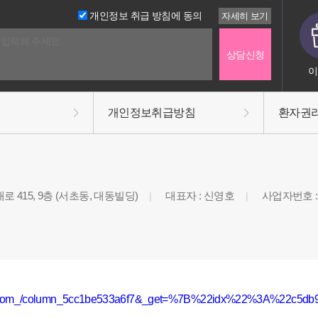
개인정보 취급 방침에 동의
이
개인정보취급방침
환자권
 415, 9층 (서초동, 대동빌딩)
대표자 : 신영호
사업자번호 : 3
|
|
lBottom_/column_5cc1be533a6f7&_get=%7B%22idx%22%3A%22c5