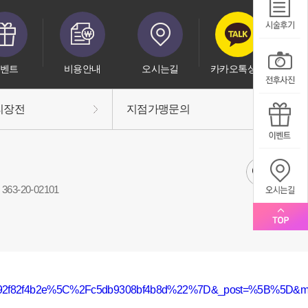
벤트
비용안내
오시는길
카카오톡상담
리장전
지점가맹문의
63-20-02101
db92f82f4b2e%5C%2Fc5db9308bf4b8d%22%7D&_post=%5B%5D&mvw