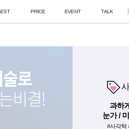
BEST
PRICE
EVENT
TALK
스킨케어
쁘띠성형
바디/체형
여드름케어
보톡스/땀주사
울핏:바디슈링
필링Mall
윤곽주사/윤곽톡스
HPL
스킨부스터
브이올렛
바디슬림톡스
하이코/미스코
바디슬림주사
사
필러
과하게
눈가 /
#사각턱 