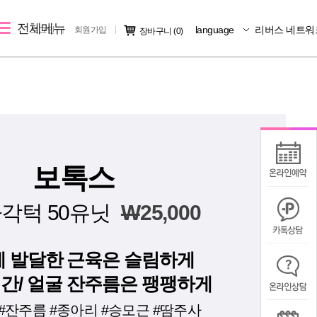
전체메뉴
language
리버스 네트워
로그인
회원가입
장바구니
(0)
레이저 제모
리버스 소개
커뮤니티
크
여자 레이저 제모
지점소개
시술후기
남자 레이저 제모
리버스 소개
전후사진
지점 가맹문의
미디어IN
보톡스
공지사항
각턱 50유닛
W
25,000
칭찬/불만
 발달한 근육은 슬림하게
 미간/ 얼굴 잔주름은 팽팽하게
#잔주름 #종아리 #승모근 #땀주사