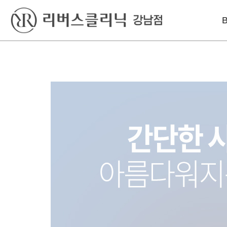
베스트
레이저
리프팅
윤곽톡스
아꼴레이드
울쎄라피 프라임
바디슬림톡스
엑셀V플러스
인모드리프팅
색소킬레이저
인라이튼
슈링크 유니버스
엔디메드
볼뉴머
포텐자
텐트리플
프라임레이즈
올리지오
덴서티 하이
써마지 FLX