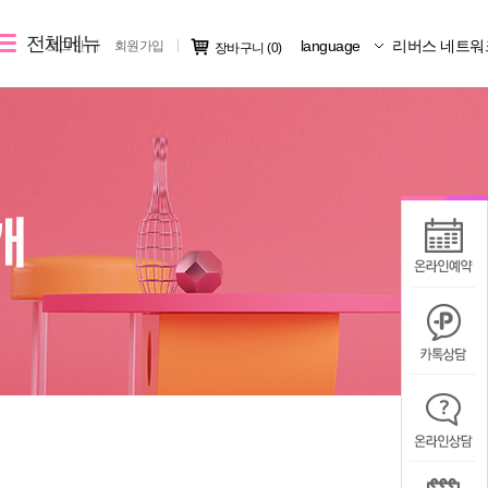
전체메뉴
language
리버스 네트워
로그인
회원가입
장바구니
(0)
레이저 제모
리버스 소개
커뮤니티
크
여자 레이저 제모
지점소개
시술후기
남자 레이저 제모
리버스 소개
전후사진
지점 가맹문의
미디어IN
공지사항
칭찬/불만