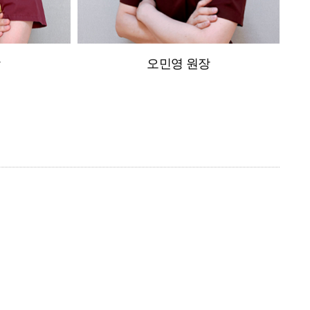
장
오민영 원장