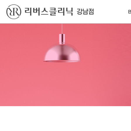
베스트
레이저
리프팅
윤곽톡스
아꼴레이드
울쎄라피 프라임
바디슬림톡스
엑셀V플러스
인모드리프팅
색소킬레이저
인라이튼
슈링크 유니버스
엔디메드
볼뉴머
포텐자
텐트리플
프라임레이즈
올리지오
덴서티 하이
써마지 FLX