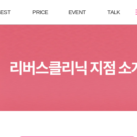
BEST
PRICE
EVENT
TALK
스킨케어
쁘띠성형
바디/체형
여드름케어
보톡스/땀주사
울핏:바디슈링
필링Mall
윤곽주사/윤곽톡스
HPL
스킨부스터
브이올렛
바디슬림톡스
하이코/미스코
바디슬림주사
필러