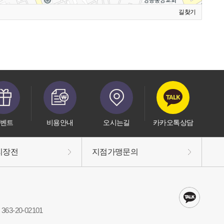
길찾기
벤트
비용안내
오시는길
카카오톡상담
리장전
지점가맹문의
63-20-02101