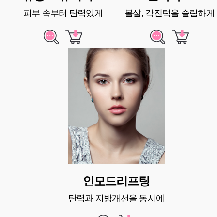
피부 속부터 탄력있게
볼살, 각진턱을 슬림하게
인모드리프팅
탄력과 지방개선을 동시에