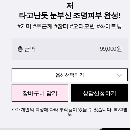
저
타고난듯 눈부신 조명피부 완성!
#기미 #주근깨 #잡티 #오타모반 #화이트닝
총 금액
99,000
원
옵션선택하기
장바구니 담기
상담신청하기
※개개인의 특성에 따라 부작용이 있을 수 있습니다. ※vat별
도