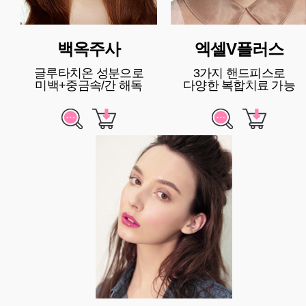
백옥주사
엑셀V플러스
글루타치온 성분으로
3가지 핸드피스로
미백+중금속/간 해독
다양한 복합치료 가능