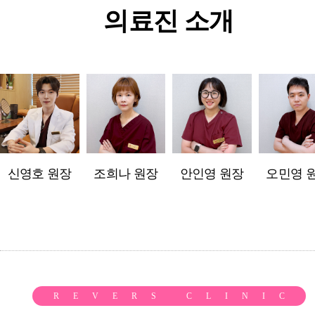
의료진 소개
신영호 원장
조희나 원장
안인영 원장
오민영 
REVERS CLINIC