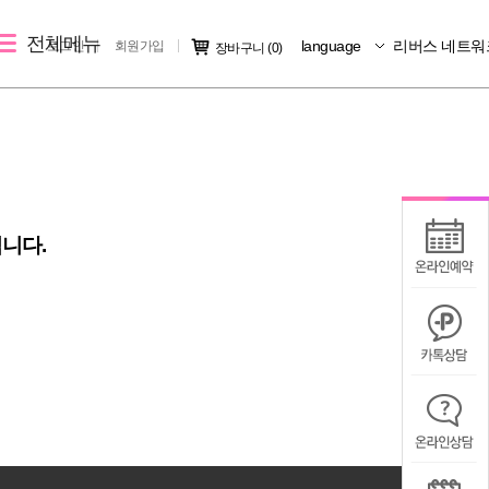
전체메뉴
language
리버스 네트워
로그인
회원가입
장바구니
(0)
레이저 제모
리버스 소개
커뮤니티
크
여자 레이저 제모
지점소개
시술후기
남자 레이저 제모
리버스 소개
전후사진
니다.
지점 가맹문의
미디어IN
공지사항
칭찬/불만