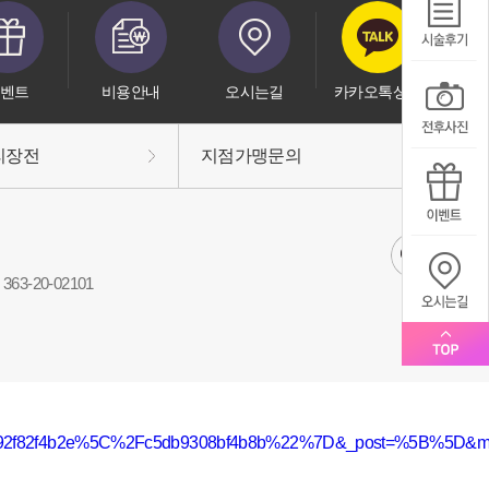
벤트
비용안내
오시는길
카카오톡상담
리장전
지점가맹문의
63-20-02101
db92f82f4b2e%5C%2Fc5db9308bf4b8b%22%7D&_post=%5B%5D&mvw