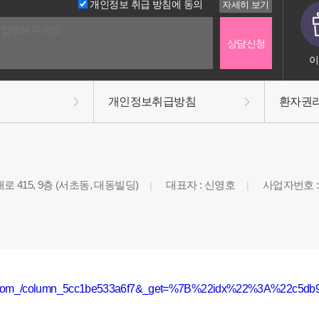
개인정보 취급 방침에 동의
이
개인정보취급방침
환자권
 415, 9층 (서초동, 대동빌딩)
대표자 : 신영호
사업자번호 : 3
|
|
lBottom_/column_5cc1be533a6f7&_get=%7B%22idx%22%3A%22c5