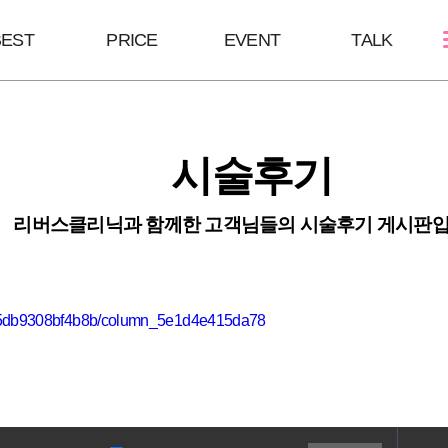
BEST
PRICE
EVENT
TALK
스킨케어
쁘띠성형
바디/체형
시술후기
여드름케어
보톡스/땀주사
울핏:바디슈링
필링Mall
윤곽주사/윤곽톡스
HPL
리버스클리닉과 함께한 고객님들의 시술후기 게시판입
스킨부스터
브이올렛
바디슬림톡스
하이코/미스코
바디슬림주사
필러
c5db9308bf4b8b/column_5e1d4e415da78