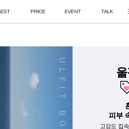
BEST
PRICE
EVENT
TALK
스킨케어
쁘띠성형
바디/체형
여드름케어
보톡스/땀주사
울핏:바디슈링
필링Mall
윤곽주사/윤곽톡스
HPL
스킨부스터
브이올렛
바디슬림톡스
울
하이코/미스코
바디슬림주사
필러
피부 
고강도 집속