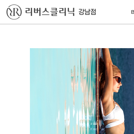
베스트
레이저
리프팅
윤곽톡스
아꼴레이드
울쎄라피 프라임
바디슬림톡스
엑셀V플러스
인모드리프팅
색소킬레이저
인라이튼
슈링크 유니버스
엔디메드
볼뉴머
포텐자
텐트리플
프라임레이즈
올리지오
덴서티 하이
써마지 FLX