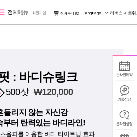
전체메뉴
language
리버스 네트워
로그인
회원가입
장바구니
(0)
레이저 제모
리버스 소개
커뮤니티
크
여자 레이저 제모
지점소개
시술후기
남자 레이저 제모
리버스 소개
전후사진
지점 가맹문의
미디어IN
핏 : 바디슈링크
공지사항
500샷
W
120,000
칭찬/불만
흔들리지 않는 자신감
속부터 탄력있는 바디라인!
초음파를 이용한 바디 타이트닝 효과